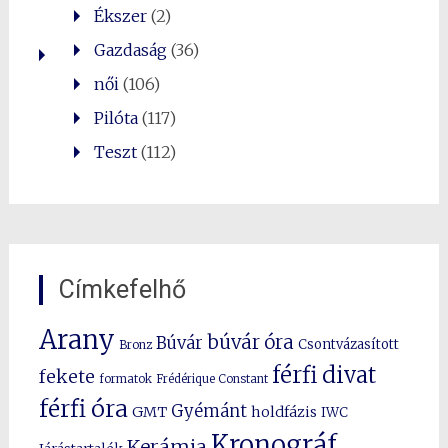
Ékszer
(2)
Gazdaság
(36)
női
(106)
Pilóta
(117)
Teszt
(112)
Címkefelhő
Arany
búvár óra
Búvár
Csontvázasított
Bronz
férfi divat
fekete
formatok
Frédérique Constant
férfi óra
Gyémánt
GMT
holdfázis
IWC
Kronográf
Kerámia