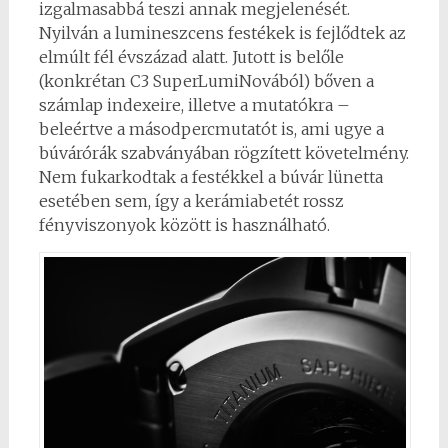
izgalmasabbá teszi annak megjelenését.
Nyilván a lumineszcens festékek is fejlődtek az
elmúlt fél évszázad alatt. Jutott is belőle
(konkrétan C3 SuperLumiNovából) bőven a
számlap indexeire, illetve a mutatókra –
beleértve a másodpercmutatót is, ami ugye a
búvárórák szabványában rögzített követelmény.
Nem fukarkodtak a festékkel a búvár lünetta
esetében sem, így a kerámiabetét rossz
fényviszonyok között is használható.