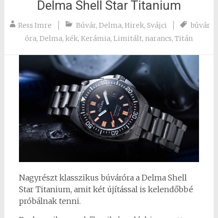
Delma Shell Star Titanium
Ress Imre
Búvár
,
Delma
,
Hirek
,
Svájci
búvár
óra
,
Delma
,
kék
,
Kerámia
,
Limitált
,
narancs
,
Titán
Nagyrészt klasszikus búváróra a Delma Shell
Star Titanium, amit két újítással is kelendőbbé
próbálnak tenni.