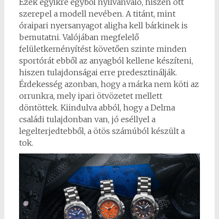
Ezek egyikre egyből nyilvánvaló, hiszen ott
szerepel a modell nevében. A titánt, mint
óraipari nyersanyagot aligha kell bárkinek is
bemutatni. Valójában megfelelő
felületkeményítést követően szinte minden
sportórát ebből az anyagból kellene készíteni,
hiszen tulajdonságai erre predesztinálják.
Érdekesség azonban, hogy a márka nem köti az
orrunkra, mely ipari ötvözetet mellett
döntöttek. Kiindulva abból, hogy a Delma
családi tulajdonban van, jó eséllyel a
legelterjedtebből, a ötös számúból készült a
tok.