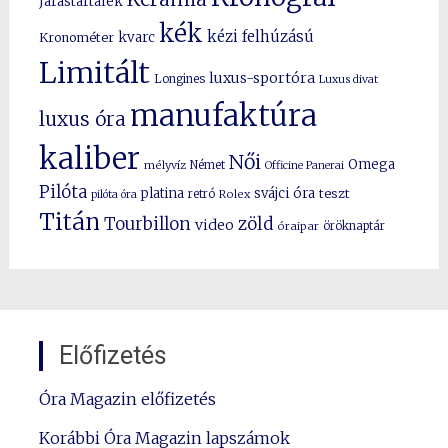
Járástartalék
kék
kézi felhúzású
kvarc
Kronométer
Limitált
luxus-sportóra
Longines
Luxus divat
manufaktúra
luxus óra
kaliber
Női
Omega
mélyvíz
Német
Officine Panerai
Pilóta
platina
svájci óra
teszt
pilóta óra
retró
Rolex
Titán
Tourbillon
zöld
video
óraipar
öröknaptár
Előfizetés
Óra Magazin előfizetés
Korábbi Óra Magazin lapszámok