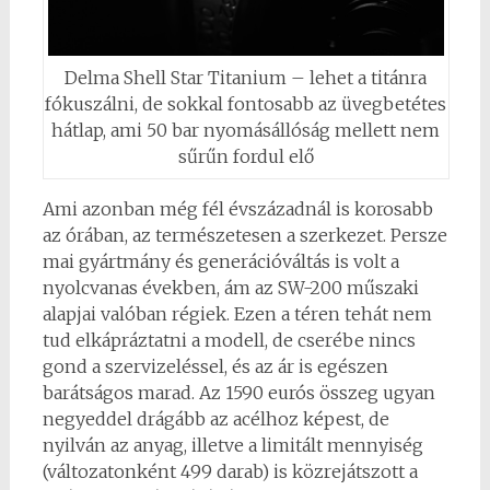
Delma Shell Star Titanium – lehet a titánra
fókuszálni, de sokkal fontosabb az üvegbetétes
hátlap, ami 50 bar nyomásállóság mellett nem
sűrűn fordul elő
Ami azonban még fél évszázadnál is korosabb
az órában, az természetesen a szerkezet. Persze
mai gyártmány és generációváltás is volt a
nyolcvanas években, ám az SW-200 műszaki
alapjai valóban régiek. Ezen a téren tehát nem
tud elkápráztatni a modell, de cserébe nincs
gond a szervizeléssel, és az ár is egészen
barátságos marad. Az 1590 eurós összeg ugyan
negyeddel drágább az acélhoz képest, de
nyilván az anyag, illetve a limitált mennyiség
(változatonként 499 darab) is közrejátszott a