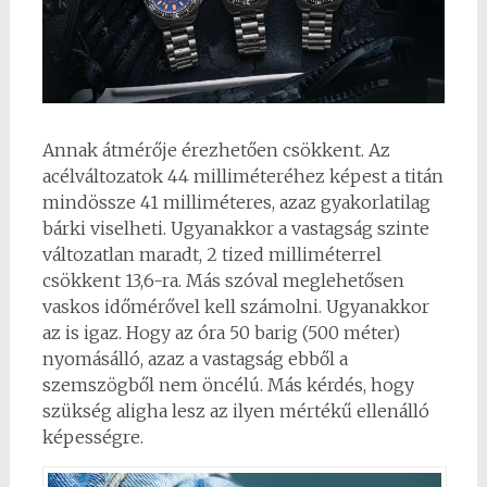
Annak átmérője érezhetően csökkent. Az
acélváltozatok 44 milliméteréhez képest a titán
mindössze 41 milliméteres, azaz gyakorlatilag
bárki viselheti. Ugyanakkor a vastagság szinte
változatlan maradt, 2 tized milliméterrel
csökkent 13,6-ra. Más szóval meglehetősen
vaskos időmérővel kell számolni. Ugyanakkor
az is igaz. Hogy az óra 50 barig (500 méter)
nyomásálló, azaz a vastagság ebből a
szemszögből nem öncélú. Más kérdés, hogy
szükség aligha lesz az ilyen mértékű ellenálló
képességre.