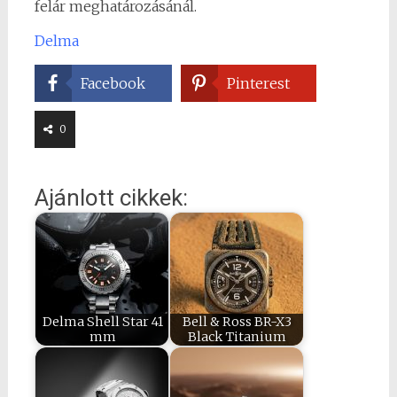
felár meghatározásánál.
Delma
Facebook
Pinterest
0
Ajánlott cikkek:
Delma Shell Star 41
Bell & Ross BR-X3
mm
Black Titanium