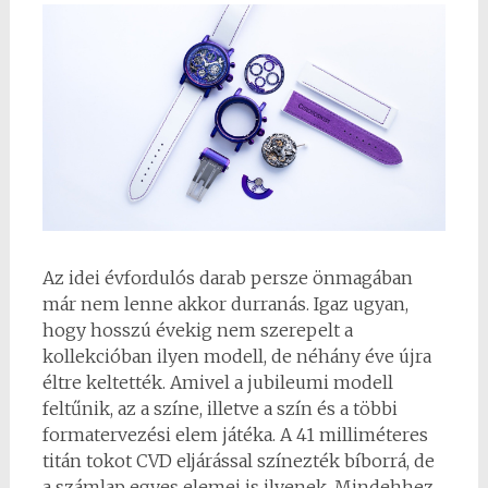
Az idei évfordulós darab persze önmagában
már nem lenne akkor durranás. Igaz ugyan,
hogy hosszú évekig nem szerepelt a
kollekcióban ilyen modell, de néhány éve újra
éltre keltették. Amivel a jubileumi modell
feltűnik, az a színe, illetve a szín és a többi
formatervezési elem játéka. A 41 milliméteres
titán tokot CVD eljárással színezték bíborrá, de
a számlap egyes elemei is ilyenek. Mindehhez