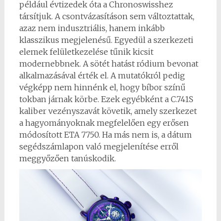
például évtizedek óta a Chronoswisshez
társítjuk. A csontvázasításon sem változtattak,
azaz nem indusztriális, hanem inkább
klasszikus megjelenésű. Egyedül a szerkezeti
elemek felületkezelése tűnik kicsit
modernebbnek. A sötét hatást ródium bevonat
alkalmazásával érték el. A mutatókról pedig
végképp nem hinnénk el, hogy bíbor színű
tokban járnak körbe. Ezek egyébként a C.741S
kaliber vezényszavát követik, amely szerkezet
a hagyományoknak megfelelően egy erősen
módosított ETA 7750. Ha más nem is, a dátum
segédszámlapon való megjelenítése erről
meggyőzően tanúskodik.