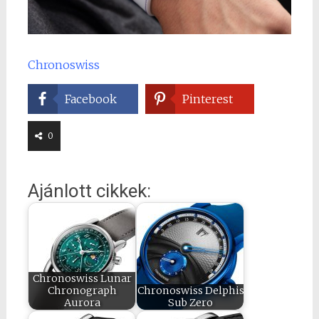
Chronoswiss
Facebook
Pinterest
0
Ajánlott cikkek:
Chronoswiss Lunar
Chronograph
Chronoswiss Delphis
Aurora
Sub Zero