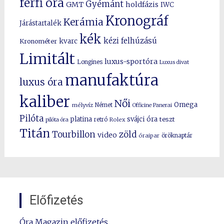
férfi óra
Gyémánt
GMT
holdfázis
IWC
Kronográf
Kerámia
Járástartalék
kék
kézi felhúzású
kvarc
Kronométer
Limitált
luxus-sportóra
Longines
Luxus divat
manufaktúra
luxus óra
kaliber
Női
Omega
mélyvíz
Német
Officine Panerai
Pilóta
platina
svájci óra
teszt
pilóta óra
retró
Rolex
Titán
Tourbillon
zöld
video
óraipar
öröknaptár
Előfizetés
Óra Magazin előfizetés