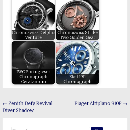
Chronoswiss Delphis
Chronoswiss Strike
Venture
Two Golden Gear
IWC Portugieser
Chronograph
Ebel 1911
Ceratanium
Chronograph
Post
←
Zenith Defy Revival
Piaget Altiplano 910P
→
Diver Shadow
navigation