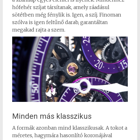
hófehér szíjat társítanak, amely ráadásul
sötétben még fénylik is. Igen, a szíj. Finoman
szólva is igen feltűnő darab, garantáltan
megakad rajta a szem.
Minden más klasszikus
A formák azonban mind klasszikusak. A tokot a
méretes, hagymára hasonlító koronájával