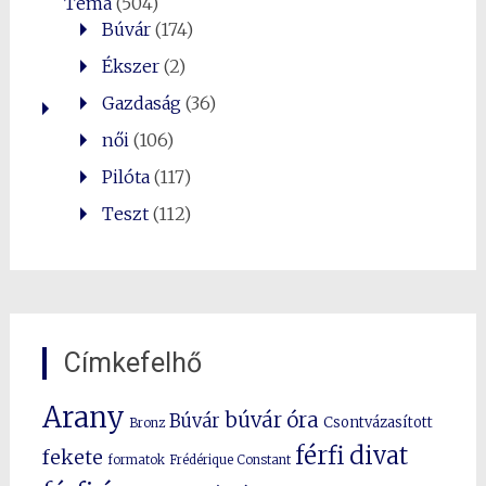
Téma
(504)
Búvár
(174)
Ékszer
(2)
Gazdaság
(36)
női
(106)
Pilóta
(117)
Teszt
(112)
Címkefelhő
Arany
búvár óra
Búvár
Csontvázasított
Bronz
férfi divat
fekete
formatok
Frédérique Constant