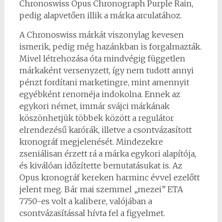
Chronoswiss Opus Chronograph Purple Rain,
pedig alapvetően illik a márka arculatához.
A Chronoswiss márkát viszonylag kevesen
ismerik, pedig még hazánkban is forgalmazták.
Mivel létrehozása óta mindvégig független
márkaként versenyzett, így nem tudott annyi
pénzt fordítani marketingre, mint amennyit
egyébként renoméja indokolna. Ennek az
egykori német, immár svájci márkának
köszönhetjük többek között a regulátor
elrendezésű karórák, illetve a csontvázasított
kronográf megjelenését. Mindezekre
zseniálisan érzett rá a márka egykori alapítója,
és kiválóan időzítette bemutatásukat is. Az
Opus kronográf kereken harminc évvel ezelőtt
jelent meg. Bár mai szemmel „mezei” ETA
7750-es volt a kalibere, valójában a
csontvázasítással hívta fel a figyelmet.