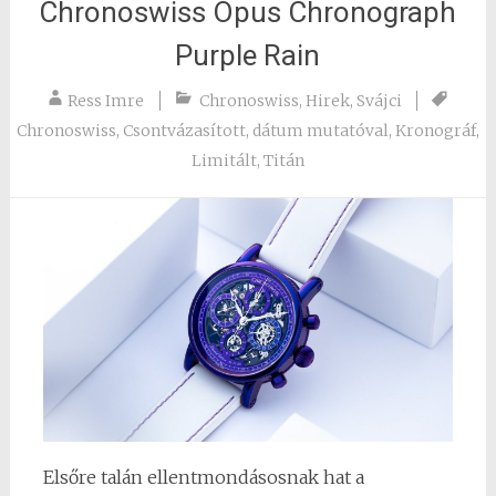
Chronoswiss Opus Chronograph
Purple Rain
Ress Imre
Chronoswiss
,
Hirek
,
Svájci
Chronoswiss
,
Csontvázasított
,
dátum mutatóval
,
Kronográf
,
Limitált
,
Titán
Elsőre talán ellentmondásosnak hat a