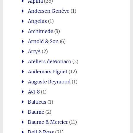
Alpina
(26)
Andersen Genève
(1)
Angelus
(1)
Archimede
(8)
Arnold & Son
(6)
ArtyA
(2)
Ateliers deMonaco
(2)
0
Shares
Audemars Piguet
(12)
Auguste Reymond
(1)
AVI-8
(1)
Balticus
(1)
Baume
(2)
Baume & Mercier
(11)
Bell & Ross
(21)