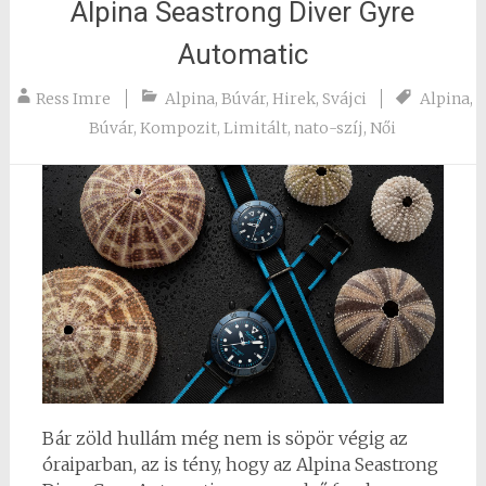
Alpina Seastrong Diver Gyre
Automatic
Ress Imre
Alpina
,
Búvár
,
Hirek
,
Svájci
Alpina
,
Búvár
,
Kompozit
,
Limitált
,
nato-szíj
,
Női
Bár zöld hullám még nem is söpör végig az
óraiparban, az is tény, hogy az Alpina Seastrong