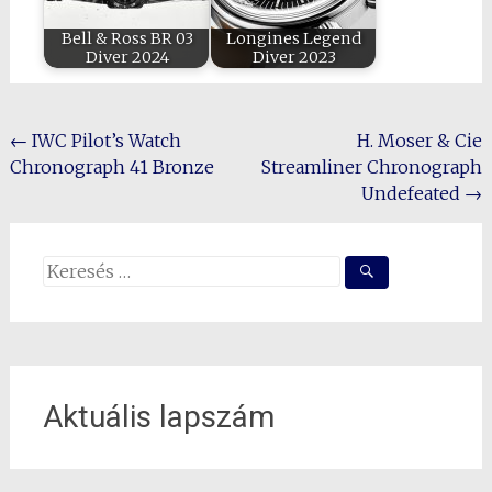
Bell & Ross BR 03
Longines Legend
Diver 2024
Diver 2023
Post
←
IWC Pilot’s Watch
H. Moser & Cie
Chronograph 41 Bronze
Streamliner Chronograph
navigation
Undefeated
→
Search
for:
Aktuális lapszám