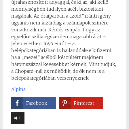
újrahasznosított anyaggal, és ki az, aki kellő
mennyiségben tud ilyen acélt biztosítani
magának. Az óraiparban a „zöld” iránti igény
ugyanis nem kizárólag a számlapok színére
vonatkozik már. Kérdés csupán, hogy az
egyelőre szükségszerűen magasabb árat –
jelen esetben 1695 eurót – a
belépőkategóriában is hajlandóak-e kifizetni,
ha a „mezei” acélból készültért majdnem
háromszázzal kevesebbet kérnek. Mint tudjuk,
a Chopard-nál ez működik, de ők nem is a
belépőkategóriában versenyeznek.
Alpina
Facebook
Pinterest
0