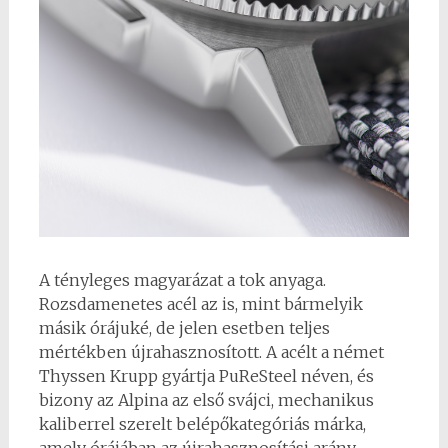
A tényleges magyarázat a tok anyaga.
Rozsdamenetes acél az is, mint bármelyik
másik órájuké, de jelen esetben teljes
mértékben újrahasznosított. A acélt a német
Thyssen Krupp gyártja PuReSteel néven, és
bizony az Alpina az első svájci, mechanikus
kaliberrel szerelt belépőkategóriás márka,
amely órájában az újrahasznosítási arány