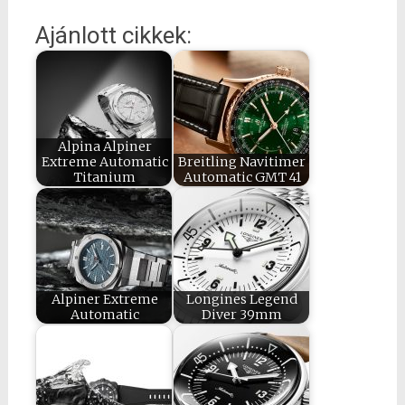
Ajánlott cikkek:
Alpina Alpiner
Extreme Automatic
Breitling Navitimer
Titanium
Automatic GMT 41
Alpiner Extreme
Longines Legend
Automatic
Diver 39mm