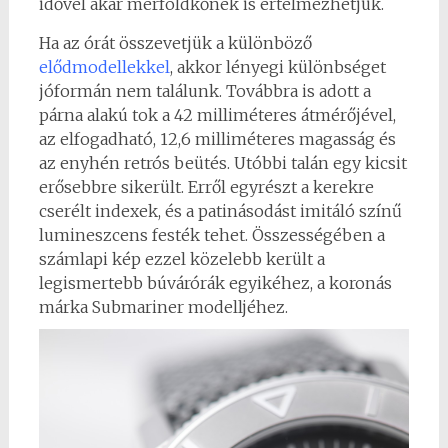
idővel akár mérföldkőnek is értelmezhetjük.
Ha az órát összevetjük a külö
n
böző
elődmodellekkel
, akkor lényegi különbséget
jóformán nem találunk. Továbbra is adott a
párna alakú tok
a 42 milliméteres átmérőjével,
az elfogadható, 12,6 milliméteres magasság és
az enyhén retrós beütés. Utóbbi talán egy kicsit
erősebbre sikerült. Erről egyrészt a kerekre
cserélt indexek, és a patinásodást imitáló színű
lumineszcens festék tehet. Összességében a
számlapi kép ezzel közelebb került a
legismertebb búvárórák egyikéhez, a koronás
márka Submariner modelljéhez.