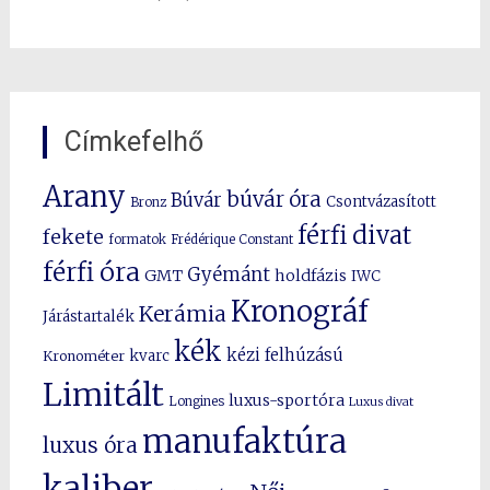
Címkefelhő
Arany
búvár óra
Búvár
Csontvázasított
Bronz
férfi divat
fekete
formatok
Frédérique Constant
férfi óra
Gyémánt
GMT
holdfázis
IWC
Kronográf
Kerámia
Járástartalék
kék
kézi felhúzású
kvarc
Kronométer
Limitált
luxus-sportóra
Longines
Luxus divat
manufaktúra
luxus óra
kaliber