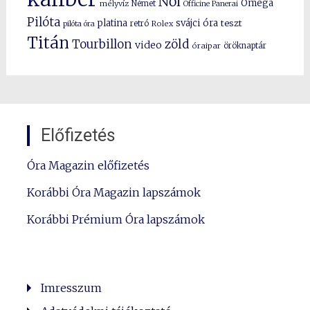
Női
Omega
mélyvíz
Német
Officine Panerai
Pilóta
platina
svájci óra
teszt
pilóta óra
retró
Rolex
Titán
Tourbillon
zöld
video
óraipar
öröknaptár
Előfizetés
Óra Magazin előfizetés
Korábbi Óra Magazin lapszámok
Korábbi Prémium Óra lapszámok
Imresszum