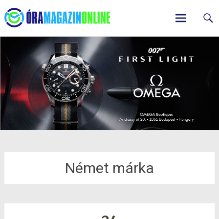
ÓraMagazinOnline
Skip
to
content
Német márka