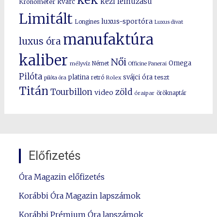
kézi felhúzású
kvarc
Kronométer
Limitált
luxus-sportóra
Longines
Luxus divat
manufaktúra
luxus óra
kaliber
Női
Omega
mélyvíz
Német
Officine Panerai
Pilóta
platina
svájci óra
teszt
pilóta óra
retró
Rolex
Titán
Tourbillon
zöld
video
óraipar
öröknaptár
Előfizetés
Óra Magazin előfizetés
Korábbi Óra Magazin lapszámok
Korábbi Prémium Óra lapszámok