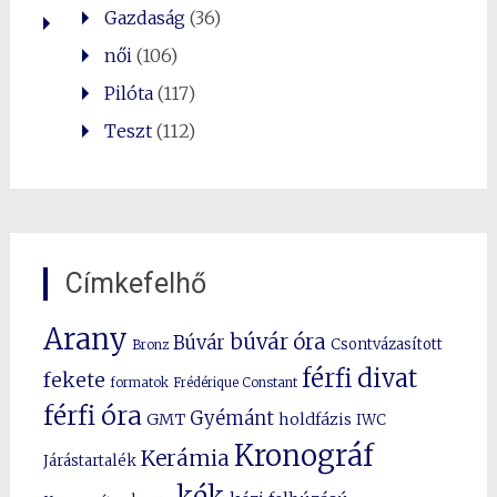
Gazdaság
(36)
női
(106)
Pilóta
(117)
Teszt
(112)
Címkefelhő
Arany
búvár óra
Búvár
Csontvázasított
Bronz
férfi divat
fekete
formatok
Frédérique Constant
férfi óra
Gyémánt
GMT
holdfázis
IWC
Kronográf
Kerámia
Járástartalék
kék