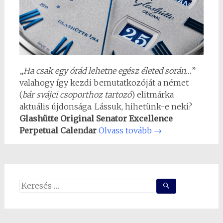
„
Ha csak egy órád lehetne egész életed során…
”
valahogy így kezdi bemutatkozóját a német
(
bár svájci csoporthoz tartozó
) elitmárka
aktuális újdonsága. Lássuk, hihetünk-e neki?
Glashütte Original Senator Excellence
Perpetual Calendar
Olvass tovább
→
Search
for: