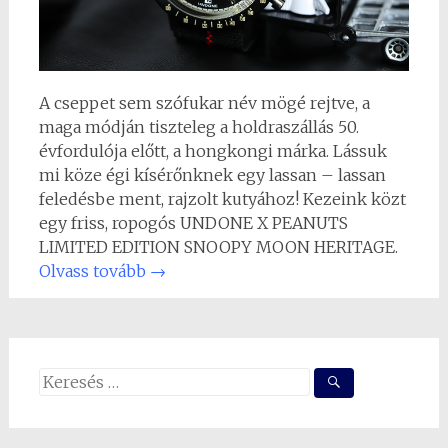
A cseppet sem szófukar név mögé rejtve, a
maga módján tiszteleg a holdraszállás 50.
évfordulója előtt, a hongkongi márka. Lássuk
mi köze égi kísérőnknek egy lassan – lassan
feledésbe ment, rajzolt kutyához! Kezeink közt
egy friss, ropogós UNDONE X PEANUTS
LIMITED EDITION SNOOPY MOON HERITAGE.
Olvass tovább
→
Search
for: