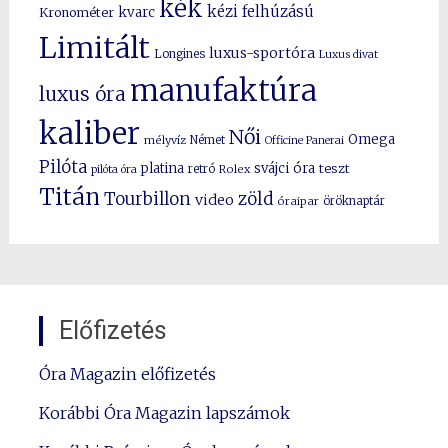
kék
kézi felhúzású
kvarc
Kronométer
Limitált
luxus-sportóra
Longines
Luxus divat
manufaktúra
luxus óra
kaliber
Női
Omega
mélyvíz
Német
Officine Panerai
Pilóta
platina
svájci óra
teszt
pilóta óra
retró
Rolex
Titán
Tourbillon
zöld
video
óraipar
öröknaptár
Előfizetés
Óra Magazin előfizetés
Korábbi Óra Magazin lapszámok