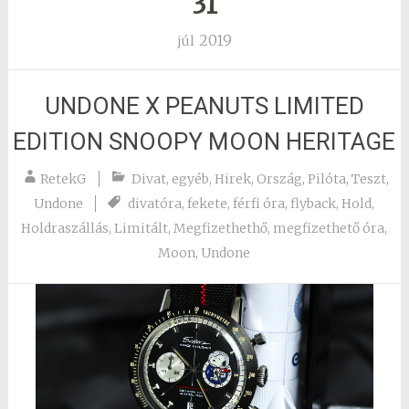
31
2019
júl
UNDONE X PEANUTS LIMITED
EDITION SNOOPY MOON HERITAGE
RetekG
Divat
,
egyéb
,
Hirek
,
Ország
,
Pilóta
,
Teszt
,
Undone
divatóra
,
fekete
,
férfi óra
,
flyback
,
Hold
,
Holdraszállás
,
Limitált
,
Megfizethethő
,
megfizethető óra
,
Moon
,
Undone