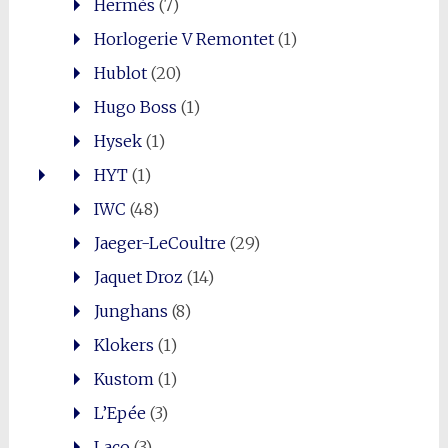
Hermès
(7)
Horlogerie V Remontet
(1)
Hublot
(20)
Hugo Boss
(1)
Hysek
(1)
HYT
(1)
IWC
(48)
Jaeger-LeCoultre
(29)
Jaquet Droz
(14)
Junghans
(8)
Klokers
(1)
Kustom
(1)
L’Epée
(3)
Laco
(3)