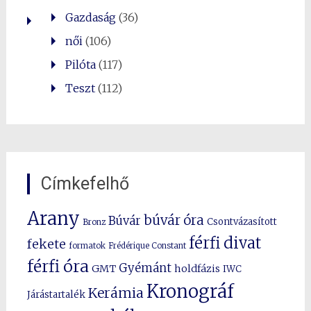
Gazdaság
(36)
női
(106)
Pilóta
(117)
Teszt
(112)
Címkefelhő
Arany
búvár óra
Búvár
Csontvázasított
Bronz
férfi divat
fekete
formatok
Frédérique Constant
férfi óra
Gyémánt
GMT
holdfázis
IWC
Kronográf
Kerámia
Járástartalék