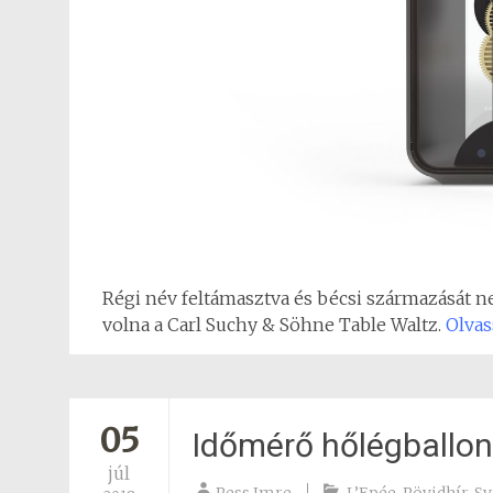
Régi név feltámasztva és bécsi származását ne
volna a Carl Suchy & Söhne Table Waltz.
Olvas
05
Időmérő hőlégballon
júl
Ress Imre
L’Epée
,
Rövidhír
,
Sv