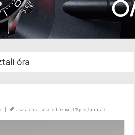
tali óra
i
asztali óra
,
kézi felhúzású
,
L’Epée
,
Limitált