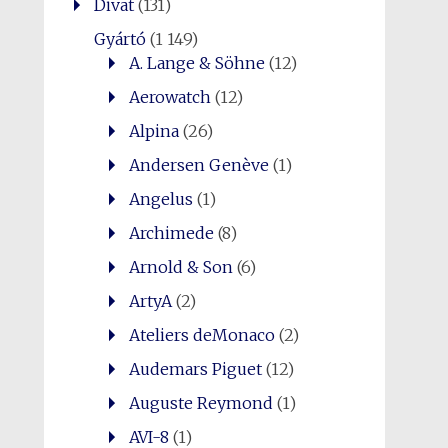
Divat
(131)
Gyártó
(1 149)
A. Lange & Söhne
(12)
Aerowatch
(12)
Alpina
(26)
Andersen Genève
(1)
Angelus
(1)
Archimede
(8)
Arnold & Son
(6)
ArtyA
(2)
Ateliers deMonaco
(2)
Audemars Piguet
(12)
Auguste Reymond
(1)
AVI-8
(1)