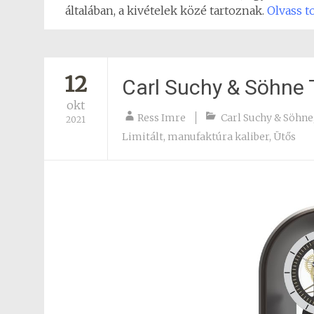
általában, a kivételek közé tartoznak.
Olvass 
12
Carl Suchy & Söhne 
okt
Ress Imre
Carl Suchy & Söhne
2021
Limitált
,
manufaktúra kaliber
,
Ütős