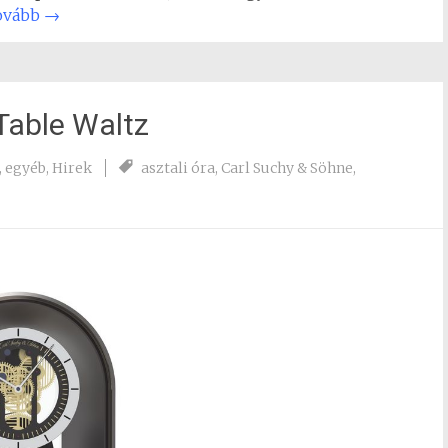
tovább
→
Table Waltz
,
egyéb
,
Hirek
asztali óra
,
Carl Suchy & Söhne
,