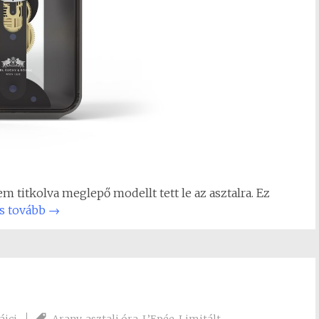
m titkolva meglepő modellt tett le az asztalra. Ez
s tovább
→
ájci
Arany
,
asztali óra
,
L’Epée
,
Limitált