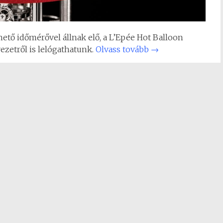
ető időmérővel állnak elő, a L’Epée Hot Balloon
ezetről is lelógathatunk.
Olvass tovább
→