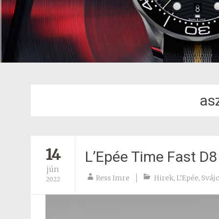
asz
14
L’Epée Time Fast D8
jún
Ress Imre
Hirek
,
L’Epée
,
Svájc
2022