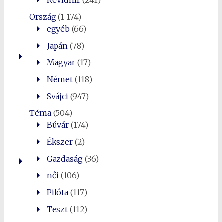
Rövidhír
(241)
Ország
(1 174)
egyéb
(66)
Japán
(78)
Magyar
(17)
Német
(118)
Svájci
(947)
Téma
(504)
Búvár
(174)
Ékszer
(2)
Gazdaság
(36)
női
(106)
Pilóta
(117)
Teszt
(112)