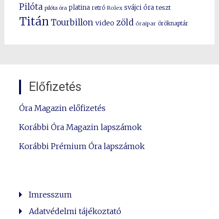
Pilóta
platina
svájci óra
teszt
pilóta óra
retró
Rolex
Titán
Tourbillon
zöld
video
óraipar
öröknaptár
Előfizetés
Óra Magazin előfizetés
Korábbi Óra Magazin lapszámok
Korábbi Prémium Óra lapszámok
Imresszum
Adatvédelmi tájékoztató