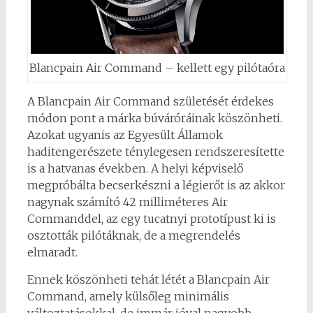
Blancpain Air Command – kellett egy pilótaóra
A Blancpain Air Command születését érdekes
módon pont a márka búváróráinak köszönheti.
Azokat ugyanis az Egyesült Államok
haditengerészete ténylegesen rendszeresítette
is a hatvanas években. A helyi képviselő
megpróbálta becserkészni a légierőt is az akkor
nagynak számító 42 milliméteres Air
Commanddel, az egy tucatnyi prototípust ki is
osztották pilótáknak, de a megrendelés
elmaradt.
Ennek köszönheti tehát létét a Blancpain Air
Command, amely külsőleg minimális