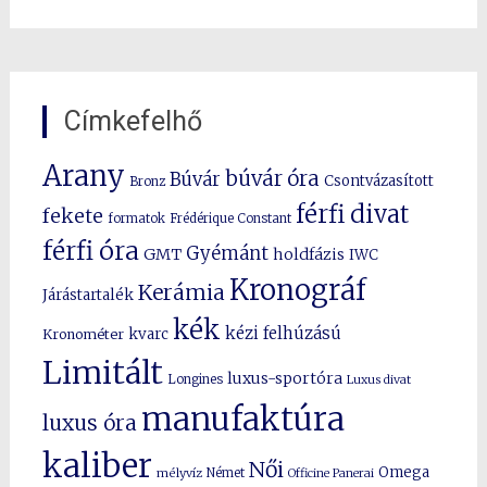
Címkefelhő
Arany
búvár óra
Búvár
Csontvázasított
Bronz
férfi divat
fekete
formatok
Frédérique Constant
férfi óra
Gyémánt
GMT
holdfázis
IWC
Kronográf
Kerámia
Járástartalék
kék
kézi felhúzású
kvarc
Kronométer
Limitált
luxus-sportóra
Longines
Luxus divat
manufaktúra
luxus óra
kaliber
Női
Omega
mélyvíz
Német
Officine Panerai