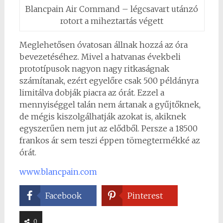
Blancpain Air Command – légcsavart utánzó
rotort a miheztartás végett
Meglehetősen óvatosan állnak hozzá az óra
bevezetéséhez. Mivel a hatvanas évekbeli
prototípusok nagyon nagy ritkaságnak
számítanak, ezért egyelőre csak 500 példányra
limitálva dobják piacra az órát. Ezzel a
mennyiséggel talán nem ártanak a gyűjtőknek,
de mégis kiszolgálhatják azokat is, akiknek
egyszerűen nem jut az elődből. Persze a 18500
frankos ár sem teszi éppen tömegtermékké az
órát.
www.blancpain.com
Facebook
Pinterest
0