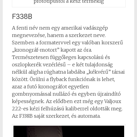
prototípustól a kész termékig
F338B
A fenti név nem egy amerikai vadászgép
megnevezése, hanem a szerkezet neve.
Szemben a formatervvel egy valóban korszerű
„kronográf-motort” kapott az óra.
Természetesen függőleges kapcsolású és
oszlopkerék vezérlésű – e két tulajdonság
nélkül aligha rúghatna labdába „kékvérű” társai
között. Örülni a flyback funkciónak is lehet,
azaz a futó kronográfot egyetlen
gombnyomással nullázó és egyben újraindító
képességnek. Az elődben ezt még egy Valjoux
222-es kézi felhúzású kaliberrel oldották meg.
Az F338B saját szerkezet, és automata.