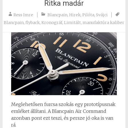
Ritka madár
Ress Imre
Blancpain
,
Hirek
,
Pilóta
,
Svájci
Blancpain
,
flyback
,
Kronográf
,
Limitált
,
manufaktúra kaliber
Meglehetősen furcsa szokás egy prototípusnak
emléket állítani. A Blancpain Air Command
azonban pont ezt teszi, és persze jó oka is van
rá.