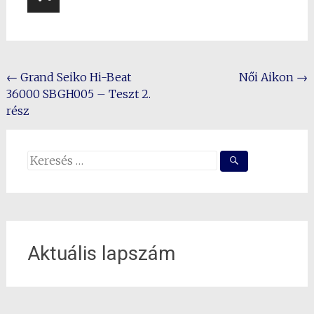
Post
←
Grand Seiko Hi-Beat
Női Aikon
→
36000 SBGH005 – Teszt 2.
navigation
rész
Search
for:
Aktuális lapszám