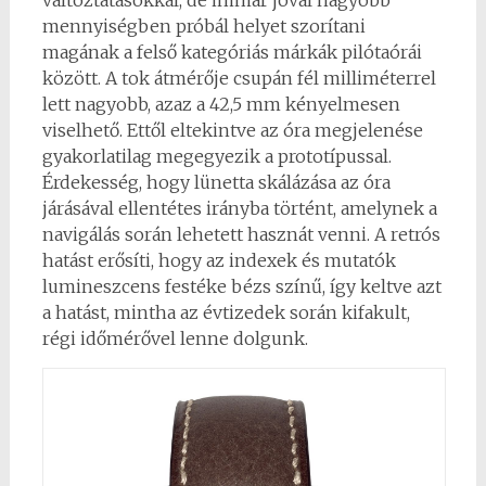
változtatásokkal, de immár jóval nagyobb
mennyiségben próbál helyet szorítani
magának a felső kategóriás márkák pilótaórái
között. A tok átmérője csupán fél milliméterrel
lett nagyobb, azaz a 42,5 mm kényelmesen
viselhető. Ettől eltekintve az óra megjelenése
gyakorlatilag megegyezik a prototípussal.
Érdekesség, hogy lünetta skálázása az óra
járásával ellentétes irányba történt, amelynek a
navigálás során lehetett hasznát venni. A retrós
hatást erősíti, hogy az indexek és mutatók
lumineszcens festéke bézs színű, így keltve azt
a hatást, mintha az évtizedek során kifakult,
régi időmérővel lenne dolgunk.