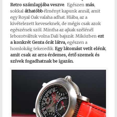
Retro számlapjába veszve
. Egészen
más
,
sokkal
áthatóbb
élményt kapunk annál, amit
egy Royal Oak valaha adhat. Hiába, az a
kivételezett keveseknek, de mégis csak azok
egészének szól. Mintha az ajkak szélénél
leborotváltuk volna Dali bajszát. Miközben
ezt
a konkrét Genta órát látva,
egészen a
homlokáig tekeredik.
Egy látomást vetít elénk
,
amit csak az arra érdemes, értő szemek és
szívek fogadhatnak be igazán.