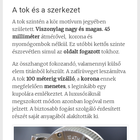
A tok és a szerkezet
A tok szintén a kör motívum jegyében
született.
Viszonylag nagy és magas. 45
milliméter
átmérővel, korona és
nyomógombok nélkül. Ez utóbbi kettős szinte
észrevétlen simul az
oldalt fogazott
tokhoz.
Az összhangot fokozandó, valamennyi külső
elem titánból készült. A zafírüveget leszámítva.
A tok
100 méterig vízálló
, a
korona
ennek
megfelelően
menetes
, s leginkább egy
kupolára emlékeztet. A luxusóráknál
megszokott módon azonban logóval nem
jelzett. A biztosabb fogást szolgáló érdesített
részét saját anyagából alakították ki.