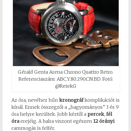
Gérald Genta Arena Chrono Quattro Retro.
Referenciaszám: ABC.Y.80.290.CN.BD. Fotó:
@RetekG
Az óra, nevéhez hűn
kronográf
komplikációt is
kínál. Ennek összegzői a „hagyományos” 3 és 9
óra helyre kerültek. Jobb kéztől a
percek
,
fél
0
óra
erejéig. A balra viszont egészen
12 órányi
Shares
cammogás is felfér.