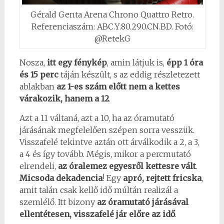
Gérald Genta Arena Chrono Quattro Retro.
Referenciaszám: ABC.Y.80.290.CN.BD. Fotó:
@RetekG
Nosza,
itt egy fénykép
, amin látjuk is,
épp 1 óra
és 15 perc
táján készült, s az eddig részletezett
ablakban
az 1-es szám előtt nem a kettes
várakozik, hanem a 12
.
Azt a 11 váltaná, azt a 10, ha az óramutató
járásának megfelelően szépen sorra vesszük.
Visszafelé tekintve aztán ott árválkodik a 2, a 3,
a 4 és így tovább. Mégis, mikor a percmutató
elrendeli,
az óralemez egyesről kettesre vált
.
Micsoda dekadencia
! Egy
apró, rejtett fricska
,
amit talán csak kellő idő múltán realizál a
szemlélő. Itt bizony
az óramutató járásával
ellentétesen, visszafelé jár előre az idő
.