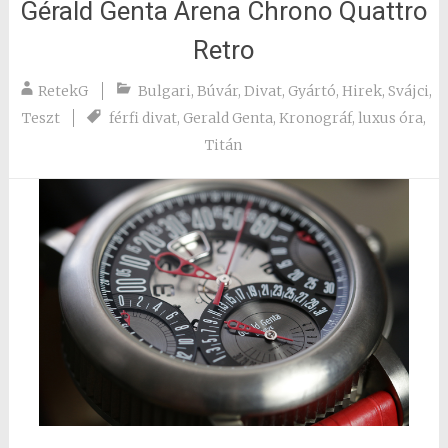
Gérald Genta Arena Chrono Quattro
Retro
RetekG
Bulgari
,
Búvár
,
Divat
,
Gyártó
,
Hirek
,
Svájci
,
Teszt
férfi divat
,
Gerald Genta
,
Kronográf
,
luxus óra
,
Titán