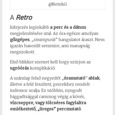
@RetekG
A
Retro
kifejezés leginkább
a perc és a dátum
megjelenítésére utal. Az óra egésze amolyan
gőzgépes
, „
steampunk
” hangulatot áraszt. Nem
igazán hasonlít semmire, ami manapság
megszokott.
Első blikkre szemet kell hogy szúrjon az
ugróórás
komplikáció.
A számlap felső negyedét „
óramutató
”
ablak
,
illetve a felé feszített, percekhez rendelt
indexsor uralja. Ez utóbbin, nyugodt
higgadtsággal cammog végig a kövér,
vízcseppre, vagy tölcséres fagylaltra
emlékeztető, „üreges” percmutató
.