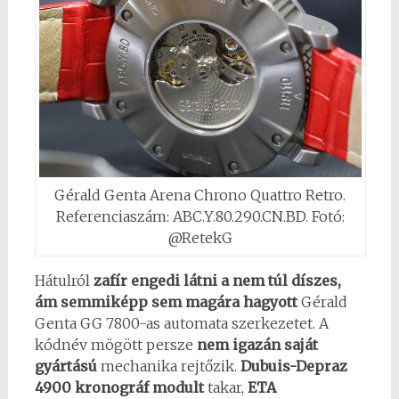
Gérald Genta Arena Chrono Quattro Retro.
Referenciaszám: ABC.Y.80.290.CN.BD. Fotó:
@RetekG
Hátulról
zafír engedi látni a nem túl díszes,
ám semmiképp sem magára hagyott
Gérald
Genta GG 7800-as automata szerkezetet. A
kódnév mögött persze
nem igazán saját
gyártású
mechanika rejtőzik.
Dubuis-Depraz
4900 kronográf modult
takar,
ETA