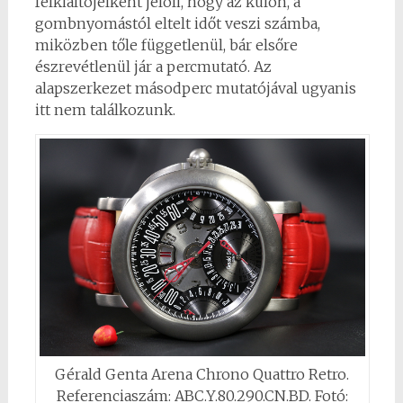
felkiáltójelként jelöli, hogy az külön, a
gombnyomástól eltelt időt veszi számba,
miközben tőle függetlenül, bár elsőre
észrevétlenül jár a percmutató. Az
alapszerkezet másodperc mutatójával ugyanis
itt nem találkozunk.
Gérald Genta Arena Chrono Quattro Retro.
Referenciaszám: ABC.Y.80.290.CN.BD. Fotó: