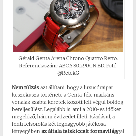
Gérald Genta Arena Chrono Quattro Retro.
Referenciaszám: ABC.Y.80.290.CN.BD. Fotó:
@RetekG
Nem túlzás
azt állítani, hogy a luxusóraipar
keszekusza története a Genta-féle markáns
vonalak szabta keretek között lelt végül boldog
beteljesülést. Legalább is, ami a 2010-es időket
megelőző, három évtizedet illeti. Ráadásul, a
fenti felsorolás két legnagyobb játékosa,
lényegében
az általa felskiccelt formavilág
gal