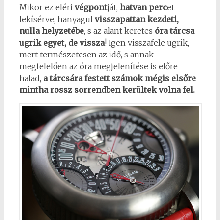
Mikor ez eléri
végpont
ját,
hatvan perc
et
lekísérve, hanyagul
visszapattan kezdeti,
nulla helyzetébe
, s az alant keretes
óra tárcsa
ugrik egyet, de vissza
! Igen visszafele ugrik,
mert természetesen az idő, s annak
megfelelően az óra megjelenítése is előre
halad,
a tárcsára festett számok mégis elsőre
mintha rossz sorrendben kerültek volna fel.