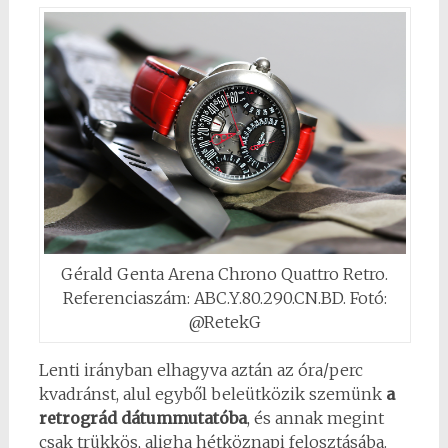
Gérald Genta Arena Chrono Quattro Retro.
Referenciaszám: ABC.Y.80.290.CN.BD. Fotó:
@RetekG
Lenti irányban elhagyva aztán az óra/perc
kvadránst, alul egyből beleütközik szemünk
a
retrográd dátummutatóba
, és annak megint
csak trükkös, aligha hétköznapi felosztásába.