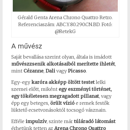
Gérald Genta Arena Chrono Quattro Retro.
Referenciaszám: ABC.Y.80.290.CN.BD. Fotó:
@RetekG
A művész
Saját bevallása szerint olyan, általa is imádott
művészzsenik alkotásaiból merítette ihletét
,
mint
Cézanne
,
Dali
vagy
Picasso
.
Egy-egy
karóra akképp öltött testet
lelki
szemei előtt, miként
egy eszményi történet,
egy tökéletesen megragadott pillanat
, vagy
épp egy beteges,
örült vízió
e remek festők
lüktető ecsetvonásoktól tocsogó vásznain.
Efféle
impulzív
, szinte már
túláradó
látomást
érhetünk tetten az
Arena Chrono Quattro