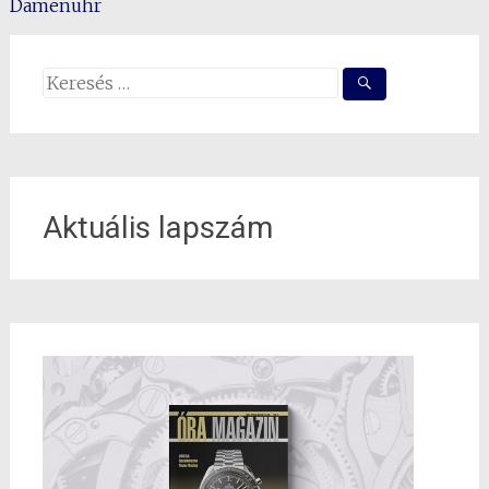
Damenuhr
navigation
Search
for:
Aktuális lapszám