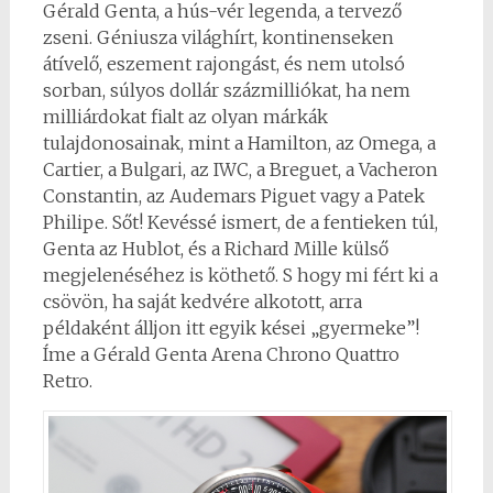
Gérald Genta, a hús-vér legenda, a tervező
zseni. Géniusza világhírt, kontinenseken
átívelő, eszement rajongást, és nem utolsó
sorban, súlyos dollár százmilliókat, ha nem
milliárdokat fialt az olyan márkák
tulajdonosainak, mint a Hamilton, az Omega, a
Cartier, a Bulgari, az IWC, a Breguet, a Vacheron
Constantin, az Audemars Piguet vagy a Patek
Philipe. Sőt! Kevéssé ismert, de a fentieken túl,
Genta az Hublot, és a Richard Mille külső
megjelenéséhez is köthető. S hogy mi fért ki a
csövön, ha saját kedvére alkotott, arra
példaként álljon itt egyik kései „gyermeke”!
Íme a Gérald Genta Arena Chrono Quattro
Retro.