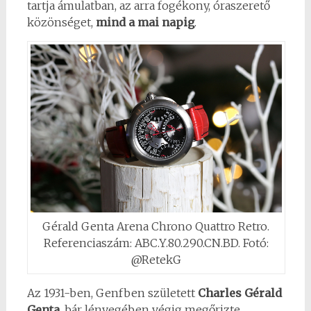
tartja ámulatban, az arra fogékony, óraszerető
közönséget,
mind a mai napig
.
Gérald Genta Arena Chrono Quattro Retro.
Referenciaszám: ABC.Y.80.290.CN.BD. Fotó:
@RetekG
Az 1931-ben, Genfben született
Charles Gérald
Genta
, bár lényegében végig megőrizte