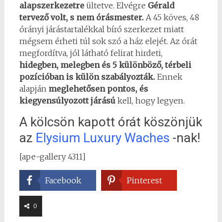
alapszerkezetre
ültetve. Elvégre
Gérald
tervező volt, s nem órásmester.
A 45 köves, 48
órányi járástartalékkal bíró szerkezet miatt
mégsem érheti túl sok szó a ház elejét. Az órát
megfordítva, jól látható felirat hirdeti,
hidegben, melegben és 5 különböző, térbeli
pozícióban is külön szabályozták.
Ennek
alapján
meglehetősen pontos, és
kiegyensúlyozott járású
kell, hogy legyen.
A kölcsön kapott órát köszönjük
az
Elysium Luxury Waches
-nak!
[ape-gallery 4311]
Facebook
Pinterest
0