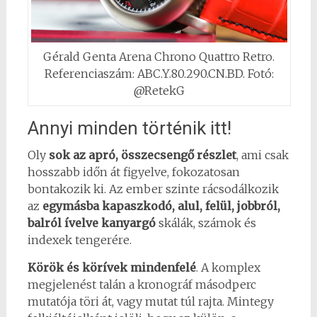
Gérald Genta Arena Chrono Quattro Retro.
Referenciaszám: ABC.Y.80.290.CN.BD. Fotó:
@RetekG
Annyi minden történik itt!
Oly
sok az apró, összecsengő részlet
, ami csak
hosszabb időn át figyelve, fokozatosan
bontakozik ki. Az ember szinte rácsodálkozik
az
egymásba kapaszkodó, alul, felül, jobbról,
balról ívelve kanyargó
skálák, számok és
indexek tengerére.
Körök és körívek mindenfelé
. A komplex
megjelenést talán a kronográf másodperc
mutatója töri át, vagy mutat túl rajta. Mintegy