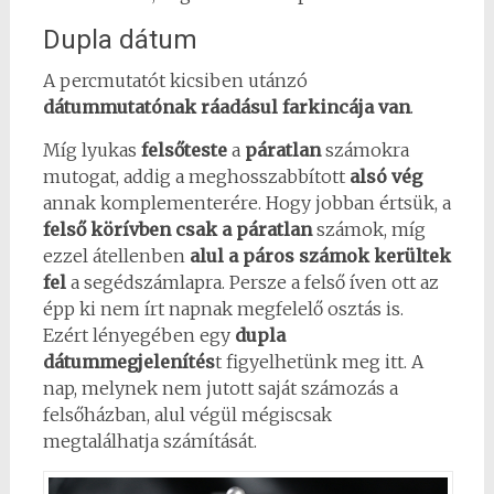
Dupla dátum
A percmutatót kicsiben utánzó
dátummutatónak ráadásul farkincája van
.
Míg lyukas
felsőteste
a
páratlan
számokra
mutogat, addig a meghosszabbított
alsó vég
annak komplementerére. Hogy jobban értsük, a
felső körívben csak a páratlan
számok, míg
ezzel átellenben
alul a páros számok kerültek
fel
a segédszámlapra. Persze a felső íven ott az
épp ki nem írt napnak megfelelő osztás is.
Ezért lényegében egy
dupla
dátummegjelenítés
t figyelhetünk meg itt. A
nap, melynek nem jutott saját számozás a
felsőházban, alul végül mégiscsak
megtalálhatja számítását.