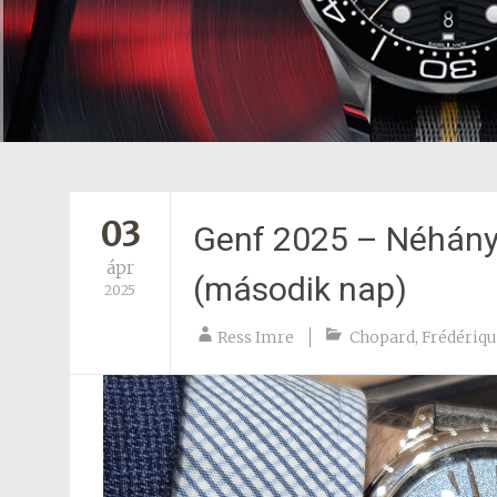
03
Genf 2025 – Néhány 
ápr
(második nap)
2025
Ress Imre
Chopard
,
Frédériqu