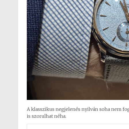
A klasszikus negjelenés nyilván soha nem fo
is szorulhat néha.