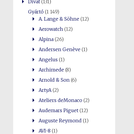
Divat
(131)
Gyártó
(1 149)
A. Lange & Söhne
(12)
Aerowatch
(12)
Alpina
(26)
Andersen Genève
(1)
Angelus
(1)
Archimede
(8)
Arnold & Son
(6)
ArtyA
(2)
Ateliers deMonaco
(2)
Audemars Piguet
(12)
Auguste Reymond
(1)
AVI-8
(1)