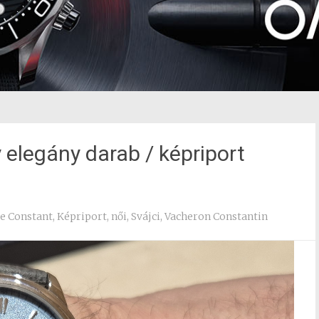
elegány darab / képriport
e Constant
,
Képriport
,
női
,
Svájci
,
Vacheron Constantin