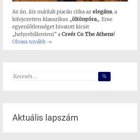
Az ún.
kis márkák
piacán ritka az
elegáns
, a
kifejezetten klasszikus „
öltönyóra
„. Eme
egyenlőtlenséget hivatott kicsit
„helyrebillenteni” a
Creér Co The Athens
!
Olvass tovább
→
Search
for:
Aktuális lapszám