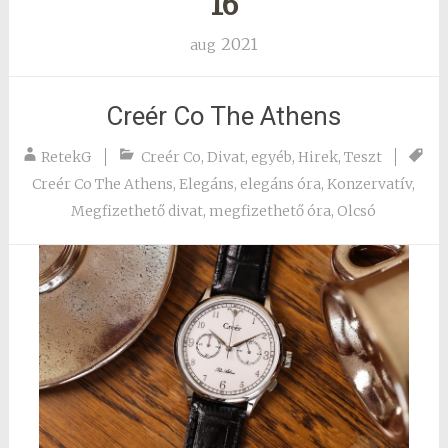
16
2021
aug
Creér Co The Athens
RetekG
Creér Co
,
Divat
,
egyéb
,
Hirek
,
Teszt
Creér Co The Athens
,
Elegáns
,
elegáns óra
,
Konzervatív
,
Megfizethető divat
,
megfizethető óra
,
Olcsó