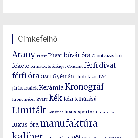
Címkefelhő
Arany
búvár óra
Búvár
Csontvázasított
Bronz
férfi divat
fekete
formatok
Frédérique Constant
férfi óra
Gyémánt
GMT
holdfázis
IWC
Kronográf
Kerámia
Járástartalék
kék
kézi felhúzású
kvarc
Kronométer
Limitált
luxus-sportóra
Longines
Luxus divat
manufaktúra
luxus óra
kaliber
Női