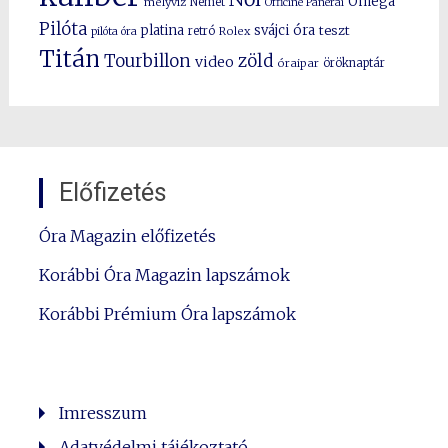
Omega
mélyvíz
Német
Officine Panerai
Pilóta
platina
svájci óra
teszt
pilóta óra
retró
Rolex
Titán
Tourbillon
zöld
video
óraipar
öröknaptár
Előfizetés
Óra Magazin előfizetés
Korábbi Óra Magazin lapszámok
Korábbi Prémium Óra lapszámok
Imresszum
Adatvédelmi tájékoztató