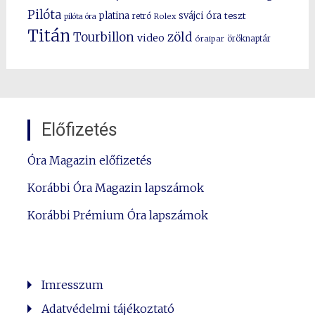
Pilóta
platina
svájci óra
teszt
pilóta óra
retró
Rolex
Titán
Tourbillon
zöld
video
óraipar
öröknaptár
Előfizetés
Óra Magazin előfizetés
Korábbi Óra Magazin lapszámok
Korábbi Prémium Óra lapszámok
Imresszum
Adatvédelmi tájékoztató