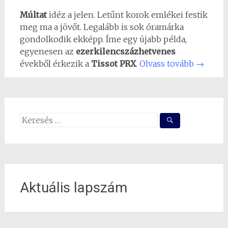
Múltat
idéz a jelen. Letűnt korok emlékei festik
meg ma a jövőt. Legalább is sok óramárka
gondolkodik ekképp. Íme egy újabb példa,
egyenesen az
ezerkilencszázhetvenes
évekből érkezik a
Tissot PRX
.
Olvass tovább
→
Search
for:
Aktuális lapszám