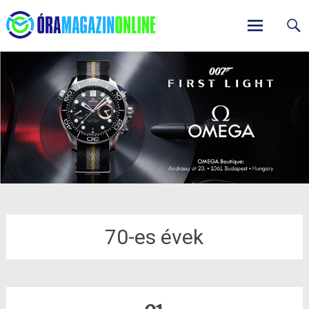
ÓraMagazinOnline
Skip
to
content
70-es évek