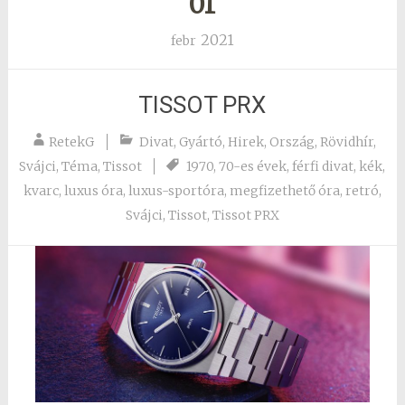
01
2021
febr
TISSOT PRX
RetekG
Divat
,
Gyártó
,
Hirek
,
Ország
,
Rövidhír
,
Svájci
,
Téma
,
Tissot
1970
,
70-es évek
,
férfi divat
,
kék
,
kvarc
,
luxus óra
,
luxus-sportóra
,
megfizethető óra
,
retró
,
Svájci
,
Tissot
,
Tissot PRX