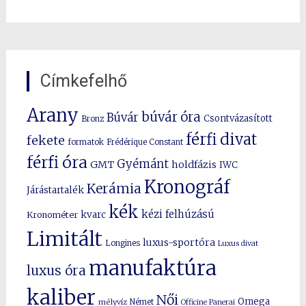
Címkefelhő
Arany
búvár óra
Búvár
Csontvázasított
Bronz
férfi divat
fekete
formatok
Frédérique Constant
férfi óra
Gyémánt
GMT
holdfázis
IWC
Kronográf
Kerámia
Járástartalék
kék
kézi felhúzású
kvarc
Kronométer
Limitált
luxus-sportóra
Longines
Luxus divat
manufaktúra
luxus óra
kaliber
Női
Omega
mélyvíz
Német
Officine Panerai