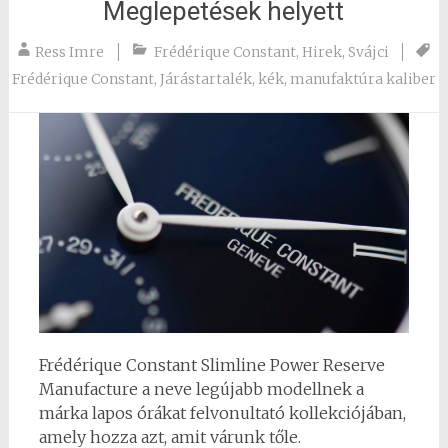
Meglepetések helyett
Ress Imre
Frédérique Constant
,
Hirek
,
Svájci
Frédérique Constant
,
Járástartalék
,
kék
,
manufaktúra kaliber
Frédérique Constant Slimline Power Reserve
Manufacture a neve legújabb modellnek a
márka lapos órákat felvonultató kollekciójában,
amely hozza azt, amit várunk tőle.