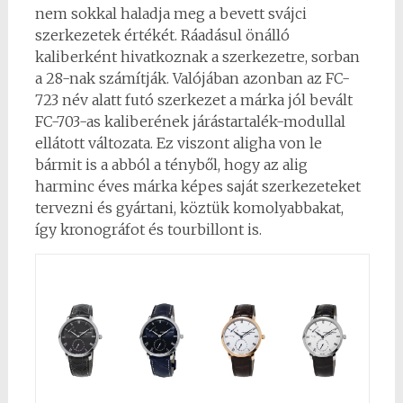
nem sokkal haladja meg a bevett svájci
szerkezetek értékét. Ráadásul önálló
kaliberként hivatkoznak a szerkezetre, sorban
a 28-nak számítják. Valójában azonban az FC-
723 név alatt futó szerkezet a márka jól bevált
FC-703-as kaliberének járástartalék-modullal
ellátott változata. Ez viszont aligha von le
bármit is a abból a tényből, hogy az alig
harminc éves márka képes saját szerkezeteket
tervezni és gyártani, köztük komolyabbakat,
így kronográfot és tourbillont is.