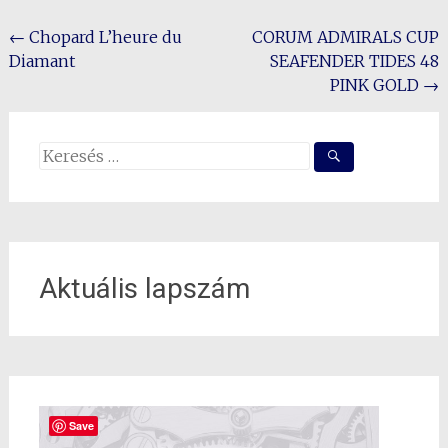
Post
←
Chopard L’heure du
CORUM ADMIRALS CUP
Diamant
SEAFENDER TIDES 48
navigation
PINK GOLD
→
Search
for:
Aktuális lapszám
Save