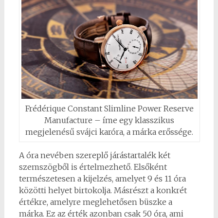
Frédérique Constant Slimline Power Reserve
Manufacture – íme egy klasszikus
megjelenésű svájci karóra, a márka erőssége.
A óra nevében szereplő járástartalék két
szemszögből is értelmezhető. Elsőként
természetesen a kijelzés, amelyet 9 és 11 óra
közötti helyet birtokolja. Másrészt a konkrét
értékre, amelyre meglehetősen büszke a
márka. Ez az érték azonban csak 50 óra, ami