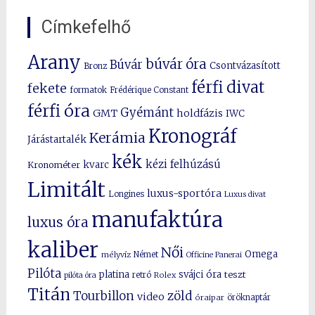
Címkefelhő
Arany
búvár óra
Búvár
Csontvázasított
Bronz
férfi divat
fekete
formatok
Frédérique Constant
férfi óra
Gyémánt
GMT
holdfázis
IWC
Kronográf
Kerámia
Járástartalék
kék
kézi felhúzású
kvarc
Kronométer
Limitált
luxus-sportóra
Longines
Luxus divat
manufaktúra
luxus óra
kaliber
Női
Omega
mélyvíz
Német
Officine Panerai
Pilóta
platina
svájci óra
teszt
pilóta óra
retró
Rolex
Titán
Tourbillon
zöld
video
óraipar
öröknaptár