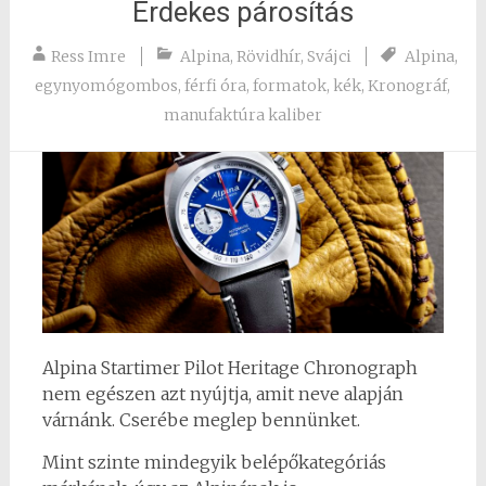
Érdekes párosítás
Ress Imre
Alpina
,
Rövidhír
,
Svájci
Alpina
,
egynyomógombos
,
férfi óra
,
formatok
,
kék
,
Kronográf
,
manufaktúra kaliber
Alpina Startimer Pilot Heritage Chronograph
nem egészen azt nyújtja, amit neve alapján
várnánk. Cserébe meglep bennünket.
Mint szinte mindegyik belépőkategóriás