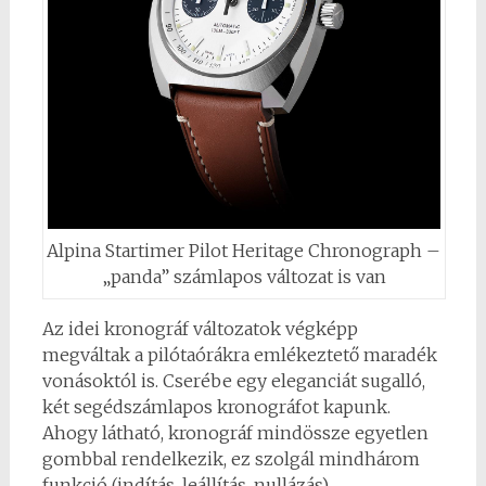
Alpina Startimer Pilot Heritage Chronograph –
„panda” számlapos változat is van
Az idei kronográf változatok végképp
megváltak a pilótaórákra emlékeztető maradék
vonásoktól is. Cserébe egy eleganciát sugalló,
két segédszámlapos kronográfot kapunk.
Ahogy látható, kronográf mindössze egyetlen
gombbal rendelkezik, ez szolgál mindhárom
funkció (indítás, leállítás, nullázás)