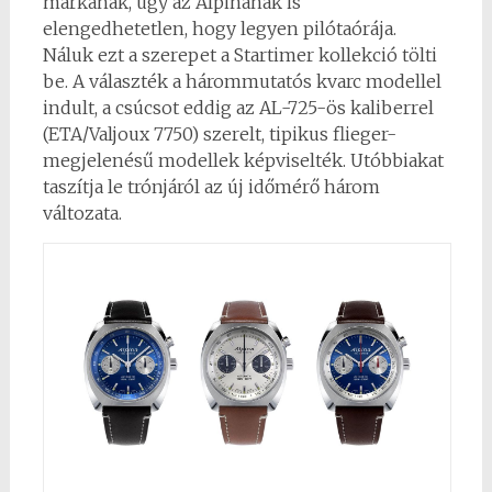
márkának, úgy az Alpinának is
elengedhetetlen, hogy legyen pilótaórája.
Náluk ezt a szerepet a Startimer kollekció tölti
be. A választék a hárommutatós kvarc modellel
indult, a csúcsot eddig az AL-725-ös kaliberrel
(ETA/Valjoux 7750) szerelt, tipikus flieger-
megjelenésű modellek képviselték. Utóbbiakat
taszítja le trónjáról az új időmérő három
változata.