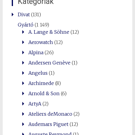
Kategóriák
Divat
(131)
Gyártó
(1 149)
A. Lange & Söhne
(12)
Aerowatch
(12)
Alpina
(26)
Andersen Genève
(1)
Angelus
(1)
Archimede
(8)
Arnold & Son
(6)
ArtyA
(2)
Ateliers deMonaco
(2)
Audemars Piguet
(12)
Auguste Reymond
(1)