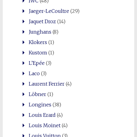
IWC
(48)
Jaeger-LeCoultre
(29)
Jaquet Droz
(14)
Junghans
(8)
Klokers
(1)
Kustom
(1)
L’Epée
(3)
Laco
(3)
Laurent Ferrier
(4)
Löbner
(1)
Longines
(38)
Louis Erard
(4)
Louis Moinet
(4)
Louis Vuitton
(3)