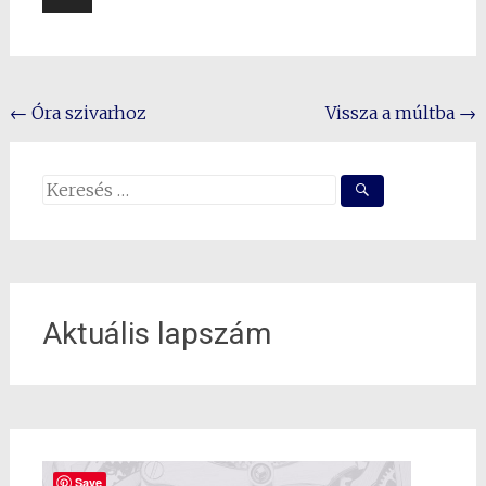
Post
←
Óra szivarhoz
Vissza a múltba
→
navigation
Search
for:
Aktuális lapszám
Save