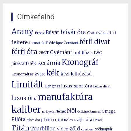
Címkefelhő
Arany
búvár óra
Búvár
Csontvázasított
Bronz
férfi divat
fekete
formatok
Frédérique Constant
férfi óra
Gyémánt
GMT
holdfázis
IWC
Kronográf
Kerámia
Járástartalék
kék
kézi felhúzású
kvarc
Kronométer
Limitált
luxus-sportóra
Longines
Luxus divat
manufaktúra
luxus óra
kaliber
Női
Omega
mélyvíz
Német
Officine Panerai
Pilóta
platina
svájci óra
teszt
pilóta óra
retró
Rolex
Titán
Tourbillon
zöld
video
óraipar
öröknaptár