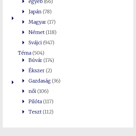
egyéb
(66)
Japán
(78)
Magyar
(17)
Német
(118)
Svájci
(947)
Téma
(504)
Búvár
(174)
Ékszer
(2)
Gazdaság
(36)
női
(106)
Pilóta
(117)
Teszt
(112)